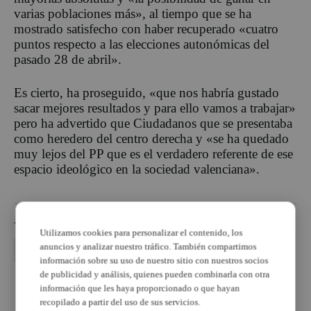
varias poblaciones más», al tiempo que se ha
mostrado satisfecho con haber recuperado «cuatro
puntos respecto a las elecciones autonómicas del
pasado 28 de abril».
Es cierto, ha proseguido, «que nos habría gustado
sacar mejores resultados y para ello vamos a trabajar»
pero ha advertido que Ciudadanos que se presentaba
como heredero del centro derecha y «se ha quedado
muy lejos del PP que es el verdadero referente de ese
espacio ideológico en la sociedad valenciana».
TEMAS
Utilizamos cookies para personalizar el contenido, los
anuncios y analizar nuestro tráfico. También compartimos
adsuara
gestora pp
información sobre su uso de nuestro sitio con nuestros socios
de publicidad y análisis, quienes pueden combinarla con otra
PUBLICIDAD
información que les haya proporcionado o que hayan
recopilado a partir del uso de sus servicios.