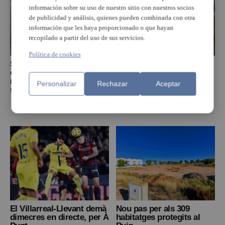
información sobre su uso de nuestro sitio con nuestros socios
de publicidad y análisis, quienes pueden combinarla con otra
información que les haya proporcionado o que hayan
recopilado a partir del uso de sus servicios.
Política de cookies
Sanitat avança en les
Torrent finalitza la
obres d’ampliació i
reforma integral de la
reforma del centre de
Casa Consistorial amb
Personalizar
Rechazar
Aceptar
salut de Rafelbunyol
millores en accessibilitat,
seguretat i conservació
del patrimoni
El Villarreal-Llevant demà
Nou pas per als 309
dimecres en directe, per À
habitatges protegits al