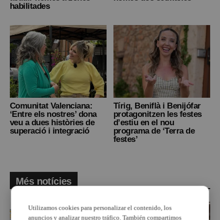
habilitades
Comunitat Valenciana:
Tírig, Beniflà i Benijófar
‘Entre els nostres’ dona
protagonitzen les festes
veu a dues històries de
d’estiu en el nou
superació i integració
programa de ‘Terra de
festes’
Més notícies
Utilizamos cookies para personalizar el contenido, los
anuncios y analizar nuestro tráfico. También compartimos