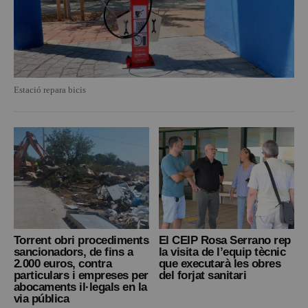
Estació repara bicis
Torrent obri procediments
El CEIP Rosa Serrano rep
sancionadors, de fins a
la visita de l’equip tècnic
2.000 euros, contra
que executarà les obres
particulars i empreses per
del forjat sanitari
abocaments il·legals en la
via pública