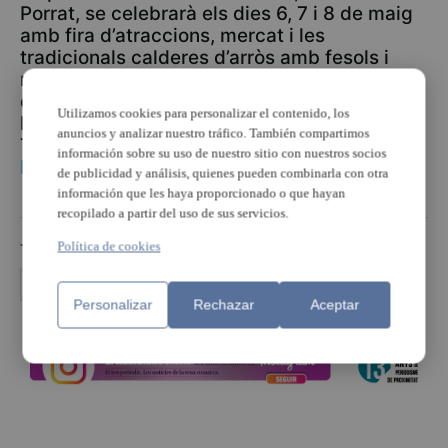
Porrat, se celebrarà els dies 6, 7 i 8 de maig
amb fira d’atraccions, mercat i les
tradicionals calderes d’arròs amb fesols i
naps i estarà organitzada per l’Ajuntament
d’Alaquàs amb la col·laboració de
Utilizamos cookies para personalizar el contenido, los
l’Associació Cultural Penya el Foc 2000.
anuncios y analizar nuestro tráfico. También compartimos
Tota la programació es pot consultar en
información sobre su uso de nuestro sitio con nuestros socios
https://www.alaquas.org/url/03b3ck
de publicidad y análisis, quienes pueden combinarla con otra
información que les haya proporcionado o que hayan
recopilado a partir del uso de sus servicios.
Política de cookies
TEMAS
Alaquàs
festividad
patrón Alaquàs
Porrat 2022
Personalizar
Rechazar
Aceptar
PUBLICIDAD