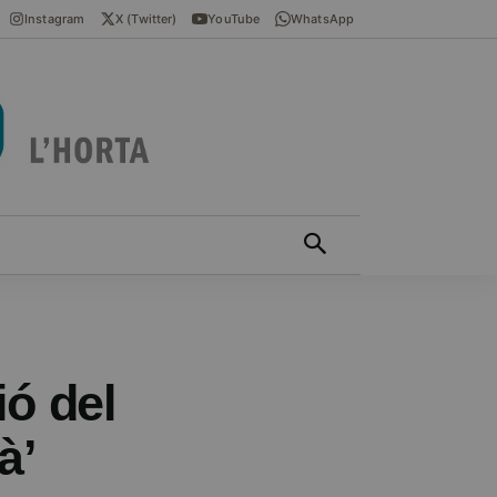
Instagram
X (Twitter)
YouTube
WhatsApp
ÍCIES EN VALENCIÀ
MÁS
ió del
à’