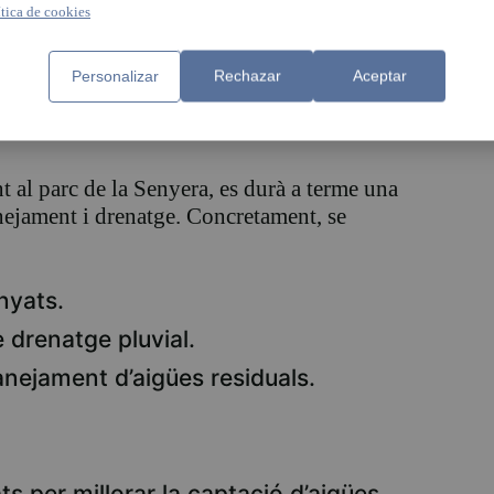
ítica de cookies
Personalizar
Rechazar
Aceptar
stitució de 454 metres de col·lector
nt al parc de la Senyera, es durà a terme una
anejament i drenatge. Concretament, se
nyats.
drenatge pluvial.
anejament d’aigües residuals.
s per millorar la captació d’aigües