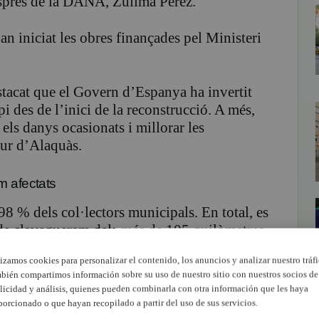
esprés de la DANA, Zulima Pérez.
n iniciat les obres finançades pel Ministeri
estacat que el Govern d’Espanya ha invertit
 des de l’inici de la reconstrucció. A més,
 els danys ocasionats i millorar les
utur d’Alaquàs.
m afectats
8 % dels col·lectors municipals. En total, es
 de clavegueram dels més de 105 quilòmetres
d’Alaquàs.
lizamos cookies para personalizar el contenido, los anuncios y analizar nuestro tráfi
bién compartimos información sobre su uso de nuestro sitio con nuestros socios de
s se centren als carrers Albacete i Palleter.
licidad y análisis, quienes pueden combinarla con otra información que les haya
presa Elecnor, seleccionada mitjançant un
porcionado o que hayan recopilado a partir del uso de sus servicios.