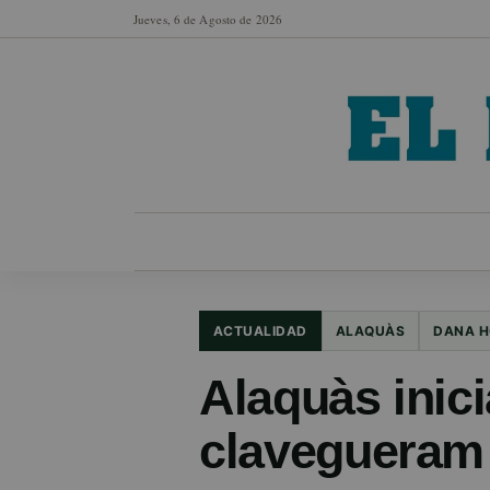
Jueves, 6 de Agosto de 2026
MUNICIPIOS
SECCIONES
EN FO
ACTUALIDAD
ALAQUÀS
DANA H
Alaquàs inici
clavegueram 