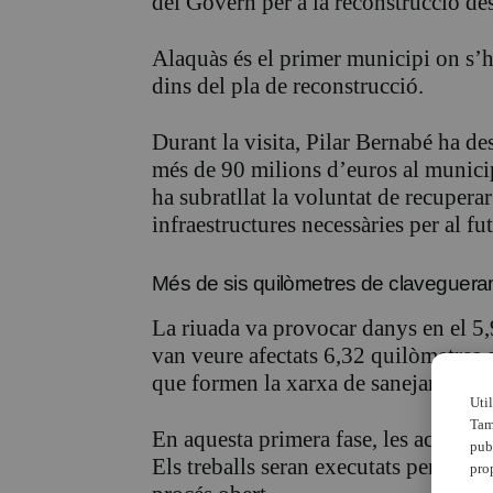
del Govern per a la reconstrucció d
Alaquàs és el primer municipi on s’ha
dins del pla de reconstrucció.
Durant la visita, Pilar Bernabé ha d
més de 90 milions d’euros al municipi
ha subratllat la voluntat de recuperar
infraestructures necessàries per al f
Més de sis quilòmetres de claveguera
La riuada va provocar danys en el 5,9
van veure afectats 6,32 quilòmetres
que formen la xarxa de sanejament 
Uti
Tam
En aquesta primera fase, les actuacion
pub
Els treballs seran executats per l’em
pro