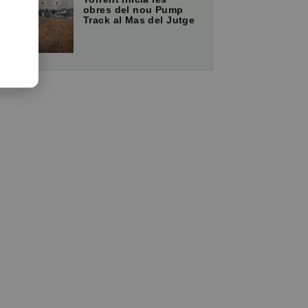
obres del nou Pump
Track al Mas del Jutge