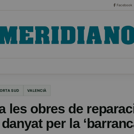
Facebook
CO
ESPECIALES
SERIES
HEMEROTECA
NOT
ORTA SUD
VALENCIÀ
a les obres de reparac
danyat per la ‘barranc