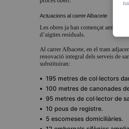
procés obert.
Pol
Actuacions al carrer Albacete
Les obres ja han començat amb la sub
d’aigües residuals.
Al carrer Albacete, en el tram adjace
renovació integral dels serveis de s
substituiran:
195 metres de col·lectors da
100 metres de canonades de 
95 metres de col·lector de s
10 pous de registre.
5 escomeses domiciliàries.
12 embornals sifònics ampliat