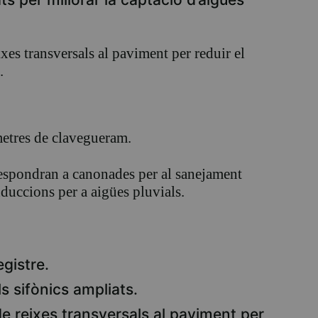
ixes transversals al paviment per reduir el
.
metres de clavegueram.
espondran a canonades per al sanejament
nduccions per a aigües pluvials.
egistre.
 sifònics ampliats.
de reixes transversals al paviment per