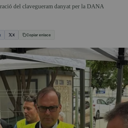
paració del clavegueram danyat per la DANA
k
X
Copiar enlace