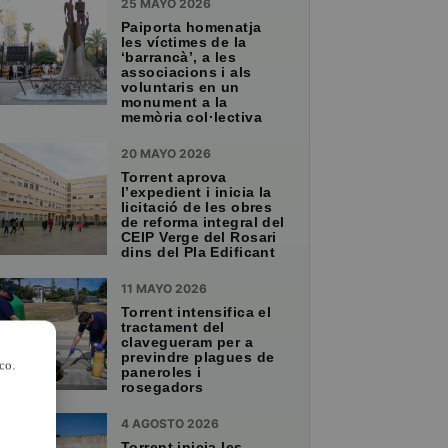
25 MAYO 2026
Paiporta homenatja
les víctimes de la
‘barrancà’, a les
associacions i als
voluntaris en un
monument a la
memòria col·lectiva
20 MAYO 2026
Torrent aprova
l’expedient i inicia la
licitació de les obres
de reforma integral del
CEIP Verge del Rosari
dins del Pla Edificant
11 MAYO 2026
Torrent intensifica el
tractament del
clavegueram per a
previndre plagues de
co.
paneroles i
rosegadors
4 AGOSTO 2026
Torrent inicia les