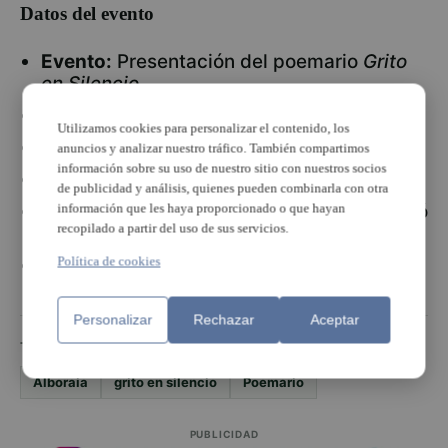
Datos del evento
Evento:
Presentación del poemario
Grito
en Silencio
Autora:
María Isabel Cervera Solaz
Utilizamos cookies para personalizar el contenido, los
Fecha:
22 de mayo
anuncios y analizar nuestro tráfico. También compartimos
información sobre su uso de nuestro sitio con nuestros socios
Hora:
19:00 h
de publicidad y análisis, quienes pueden combinarla con otra
Lugar:
Casa de la Cultura José Peris Aragó
información que les haya proporcionado o que hayan
recopilado a partir del uso de sus servicios.
de Alboraia
Política de cookies
Entrada:
Gratuita
Personalizar
Rechazar
Aceptar
TEMAS
Alboraia
grito en silencio
Poemario
PUBLICIDAD