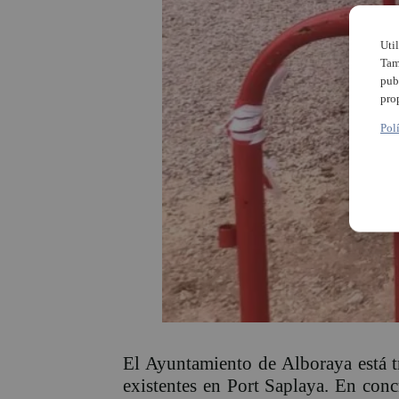
Uti
Tam
pub
pro
Pol
El Ayuntamiento de Alboraya está tr
existentes en Port Saplaya. En concr