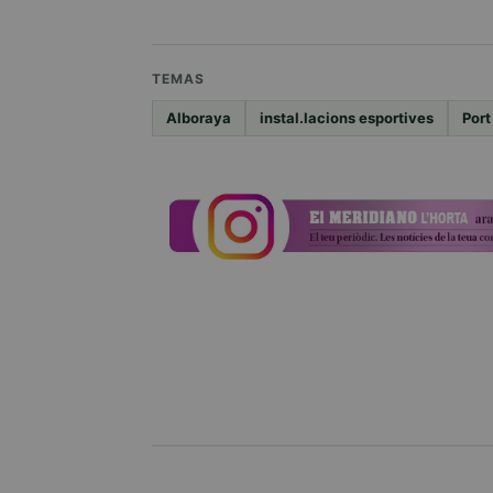
TEMAS
Alboraya
instal.lacions esportives
Port