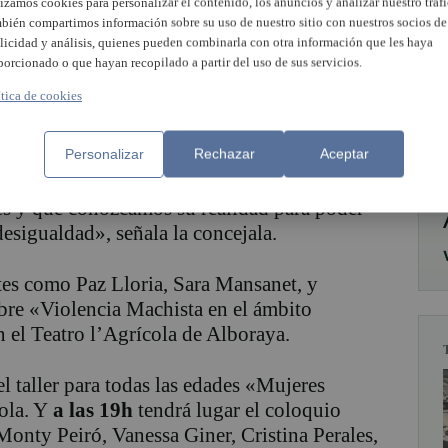
lizamos cookies para personalizar el contenido, los anuncios y analizar nuestro tráfi
bién compartimos información sobre su uso de nuestro sitio con nuestros socios de
licidad y análisis, quienes pueden combinarla con otra información que les haya
porcionado o que hayan recopilado a partir del uso de sus servicios.
que se formaron para desarrollar carreras en
ítica de cookies
an a registrar nunca sus obras o servicios. Es
ad, encabezada por Màbel Redondo Durà, ha
Personalizar
Rechazar
Aceptar
M centrada en visibilizar la realidad que
tural. «Es importante escuchar a las mujeres y
les y que conozcamos su realidad para poder
desigualdad», señala la concejala.
es como Paz Lloria, Sara Mansanet, y
bre «Violencia Machista en el ámbito
 el Teatro l’Agrícola de Alboraya.
el taller para todas las edades «Mujeres
cola. Y
a las 19h
tendrá lugar el coloquio
onty Peiró, Vanessa Giner, Cristina Perales,