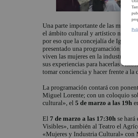
Uti
Tam
pub
pro
Una parte importante de las mujeres 
Pol
el ámbito cultural y artístico no lleg
por eso que la concejalía de Iguald
presentado una programación por el 8
viven las mujeres en la industria cul
sus experiencias para hacerlas visib
tomar conciencia y hacer frente a la 
La programación contará con ponent
Miguel Lorente; con un coloquio so
cultural», el
5 de marzo a las 19h
en
El
7 de marzo a las 17:30h
se hará 
Visibles», también al Teatro el Agrí
«Mujeres y Industria Cultural» con M