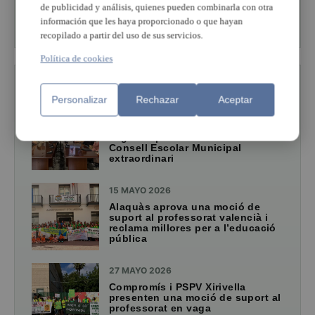
de publicidad y análisis, quienes pueden combinarla con otra
información que les haya proporcionado o que hayan
Ver más de esta sección
recopilado a partir del uso de sus servicios.
Política de cookies
TAMBIÉN TE PUEDE INTERESAR
Personalizar
Rechazar
Aceptar
20 MAYO 2026
Rafelbunyol dona suport a la
vaga del professorat en un
Consell Escolar Municipal
extraordinari
15 MAYO 2026
Alaquàs aprova una moció de
suport al professorat valencià i
reclama millores per a l’educació
pública
27 MAYO 2026
Compromís i PSPV Xirivella
presenten una moció de suport al
professorat en vaga