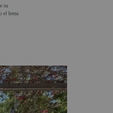
e su
o el lema