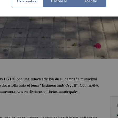
Personalizar
Rechazar
Aceptar
llo LGTBI con una nueva edición de su campaña municipal
 se desarrolla bajo el lema “Estimem amb Orgull”. Con motivo
onmemorativas en distintos edificios municipales.
ya luce en Plaza Europa. Se trata de una muestra compuesta