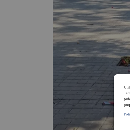
Uti
Tam
pub
pro
Pol