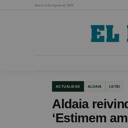
Jueves, 6 de Agosto de 2026
MUNICIPIOS
SECCIONES
EN FO
ACTUALIDAD
ALDAIA
LGTBI
Aldaia reivin
‘Estimem amb