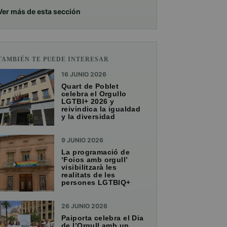
Ver más de esta sección
TAMBIÉN TE PUEDE INTERESAR
16 JUNIO 2026
Quart de Poblet
celebra el Orgullo
LGTBI+ 2026 y
reivindica la igualdad
y la diversidad
9 JUNIO 2026
La programació de
‘Foios amb orgull’
visibilitzarà les
realitats de les
persones LGTBIQ+
26 JUNIO 2026
Paiporta celebra el Dia
de l’Orgull amb un