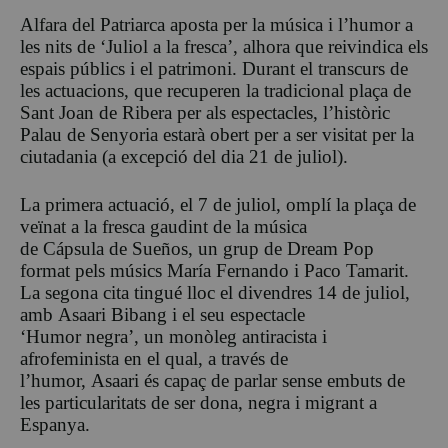
Alfara del Patriarca aposta per la música i l’humor a
les nits de ‘Juliol a la fresca’, alhora que reivindica els
espais públics i el patrimoni. Durant el transcurs de
les actuacions, que recuperen la tradicional plaça de
Sant Joan de Ribera per als espectacles, l’històric
Palau de Senyoria estarà obert per a ser visitat per la
ciutadania (a excepció del dia 21 de juliol).
La primera actuació, el 7 de juliol, omplí la plaça de
veïnat a la fresca gaudint de la música
de Cápsula de Sueños, un grup de Dream Pop
format pels músics María Fernando i Paco Tamarit.
La segona cita tingué lloc el divendres 14 de juliol,
amb Asaari Bibang i el seu espectacle
‘Humor negra’, un monòleg antiracista i
afrofeminista en el qual, a través de
l’humor, Asaari és capaç de parlar sense embuts de
les particularitats de ser dona, negra i migrant a
Espanya.