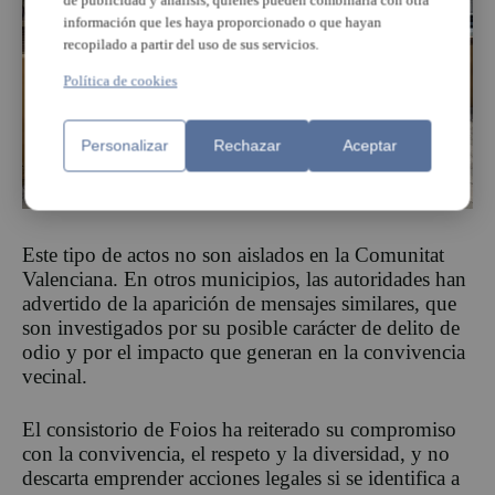
de publicidad y análisis, quienes pueden combinarla con otra
información que les haya proporcionado o que hayan
recopilado a partir del uso de sus servicios.
Política de cookies
Personalizar
Rechazar
Aceptar
Este tipo de actos no son aislados en la Comunitat
Valenciana. En otros municipios, las autoridades han
advertido de la aparición de mensajes similares, que
son investigados por su posible carácter de delito de
odio y por el impacto que generan en la convivencia
vecinal.
El consistorio de Foios ha reiterado su compromiso
con la convivencia, el respeto y la diversidad, y no
descarta emprender acciones legales si se identifica a