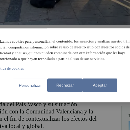
arnals ha iniciado hoy su viaje al País
lizamos cookies para personalizar el contenido, los anuncios y analizar nuestro tráfi
ón Impacto”, una iniciativa promovida por
bién compartimos información sobre su uso de nuestro sitio con nuestros socios de
ntud del Ayuntamiento. El programa tiene
licidad y análisis, quienes pueden combinarla con otra información que les haya
porcionado o que hayan recopilado a partir del uso de sus servicios.
to crítico, el compromiso social y la
experiencias formativas y culturales.
ítica de cookies
Personalizar
Rechazar
Aceptar
 en sesiones formativas sobre primeros
ria del País Vasco y su situación
ión con la Comunidad Valenciana y la
el fin de contextualizar los efectos del
va local y global.