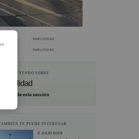
PUBLICIDAD
co.
PUBLICIDAD
ESTÁS LEYENDO SOBRE
Actualidad
Ver más de esta sección
TAMBIÉN TE PUEDE INTERESAR
2 JULIO 2026