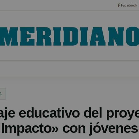
Facebook
CO
ESPECIALES
SERIES
HEMEROTECA
NOT
S
aje educativo del proy
Impacto» con jóvenes