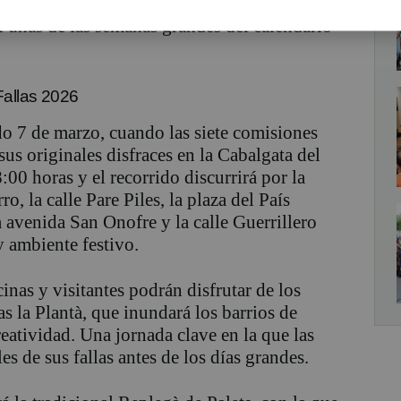
éu dels Desamparats, la tradicional Mascletà
 unas de las semanas grandes del calendario
Fallas 2026
ado 7 de marzo, cuando las siete comisiones
sus originales disfraces en la Cabalgata del
8:00 horas y el recorrido discurrirá por la
o, la calle Pare Piles, la plaza del País
la avenida San Onofre y la calle Guerrillero
y ambiente festivo.
inas y visitantes podrán disfrutar de los
as la Plantà, que inundará los barrios de
eatividad. Una jornada clave en la que las
es de sus fallas antes de los días grandes.