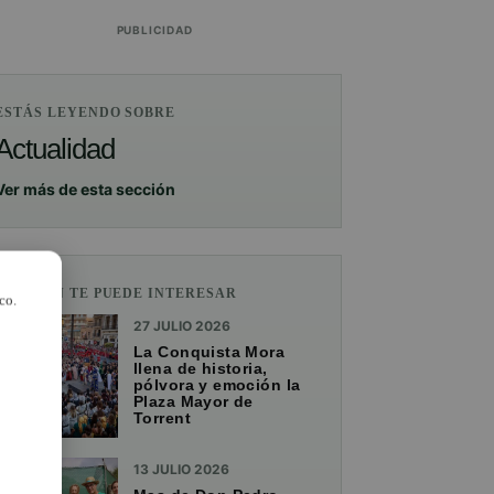
PUBLICIDAD
ESTÁS LEYENDO SOBRE
Actualidad
Ver más de esta sección
TAMBIÉN TE PUEDE INTERESAR
co.
27 JULIO 2026
La Conquista Mora
llena de historia,
pólvora y emoción la
Plaza Mayor de
Torrent
13 JULIO 2026