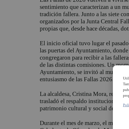
sentimiento que caracterizan a un m
tradición fallera. Junto a las siete c
organizados por la Junta Central Fal
propias que, desde hace décadas, dota
El inicio oficial tuvo lugar el pasad
las puertas del Ayuntamiento, donde
congregaron para recibir a las faller
de las distintas comisiones. Un mome
Ayuntamiento, se invitó al mundo fal
entusiasmo de las Fallas 2026.
Uti
Tam
pub
La alcaldesa, Cristina Mora, recibió a
pro
trasladó el respaldo institucional a u
Pol
patrimonio cultural y social del mun
Durante el mes de marzo, el municip