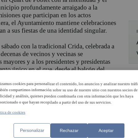
unicipio profundamente arraigado a la
omisiones que participan en los actos
lera, el Ayuntamiento mantiene celebraciones
n a sus fiestas de una identidad singular.
o sábado con la tradicional Crida, celebrada a
 decenas de vecinos y vecinas se
as mayores y a los presidentes y presidentas
nto único en el que, desde el balcón del
lero y a toda la ciudadanía a disfrutar con
lizamos cookies para personalizar el contenido, los anuncios y analizar nuestro tráfi
bién compartimos información sobre su uso de nuestro sitio con nuestros socios de
licidad y análisis, quienes pueden combinarla con otra información que les haya
 las representantes y cargos falleros y les
porcionado o que hayan recopilado a partir del uso de sus servicios.
na fiesta que forma parte esencial del
ítica de cookies
icipio.
io acogerá actos tan destacados como la
Personalizar
Rechazar
Aceptar