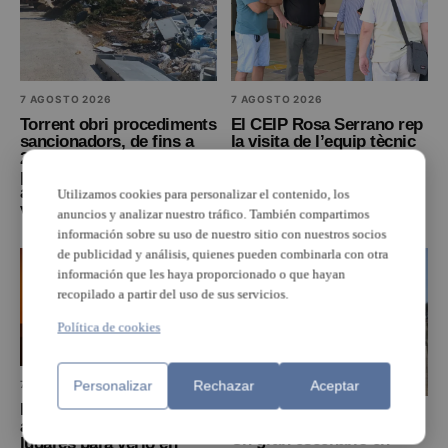
7 AGOSTO 2026
7 AGOSTO 2026
Torrent obri procediments
El CEIP Rosa Serrano rep
sancionadors, de fins a
la visita de l’equip tècnic
2.000 euros, contra
que executarà les obres
particulars i empreses per
del forjat sanitari
abocaments il·legals en la
Utilizamos cookies para personalizar el contenido, los
via pública
anuncios y analizar nuestro tráfico. También compartimos
información sobre su uso de nuestro sitio con nuestros socios
de publicidad y análisis, quienes pueden combinarla con otra
información que les haya proporcionado o que hayan
recopilado a partir del uso de sus servicios.
Política de cookies
VÍDEO
Personalizar
Rechazar
Aceptar
7 AGOSTO 2026
Eclipse total del 12 de
7 AGOSTO 2026
agosto: los mejores
Un gran escenario en
lugares para verlo en