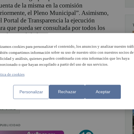
uenta de la misma en la comisión
eriormente, el Pleno Municipal”. Asimismo,
l Portal de Transparencia la ejecución
ara que pueda ser consultada por todos los
total comodidad”.
lizamos cookies para personalizar el contenido, los anuncios y analizar nuestro tráfi
que se publiquen en el Portal de
bién compartimos información sobre su uso de nuestro sitio con nuestros socios de
supuestarias que se van realizando a lo largo
licidad y análisis, quienes pueden combinarla con otra información que les haya
porcionado o que hayan recopilado a partir del uso de sus servicios.
cuerdos se hagan patentes en los organismos
omo el IMCJB o CEMEF”.
ítica de cookies
Personalizar
Rechazar
Aceptar
parència
PUBLICIDAD