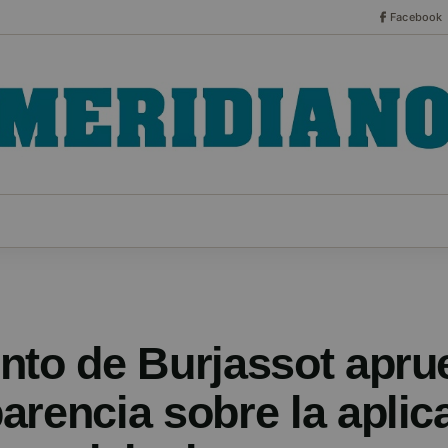
Facebook
CO
ESPECIALES
SERIES
HEMEROTECA
NOT
nto de Burjassot apru
arencia sobre la aplic