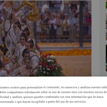
lizamos cookies para personalizar el contenido, los anuncios y analizar nuestro tráfi
bién compartimos información sobre su uso de nuestro sitio con nuestros socios de
licidad y análisis, quienes pueden combinarla con otra información que les haya
porcionado o que hayan recopilado a partir del uso de sus servicios.
dos fases. Primero, las carrozas realizan una