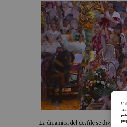
Uti
Tam
pub
pro
La dinámica del desfile se divide en 