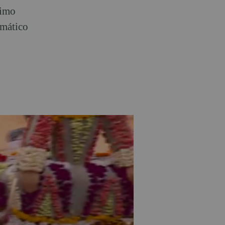
ximo
emático