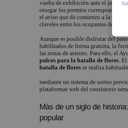
vuelta de exhibición ante el jurado,
Pol
otorgar los premios correspondientes
el aviso que da comienzo a la segund
claveles entre los ocupantes de las ca
Aunque es posible disfrutar del paso 
habilitados de forma gratuita, la for
las zonas de asiento. Para ello, el A
palcos para la batalla de flores
. E
batalla de flores
se realiza habitual
mediante un sistema de sorteo previo 
plataformas web del consistorio sema
Más de un siglo de historia:
popular