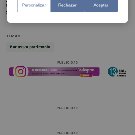
una oportunidad única para descubrir este espacio
Personalizar
Rechazar
Aceptar
singular de Burjassot.
TEMAS
Burjassot patrimonio
PUBLICIDAD
PUBLICIDAD
PUBLICIDAD