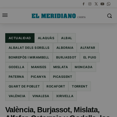
ACTUALIDAD
ALAQUÀS
ALBAL
ALBALAT DELS SORELLS
ALBORAIA
ALFAFAR
BONREPÒS I MIRAMBELL
BURJASSOT
EL PUIG
GODELLA
MANISES
MISLATA
MONCADA
PATERNA
PICANYA
PICASSENT
QUART DE POBLET
ROCAFORT
TORRENT
VALÈNCIA
VINALESA
XIRIVELLA
València, Burjassot, Mislata,