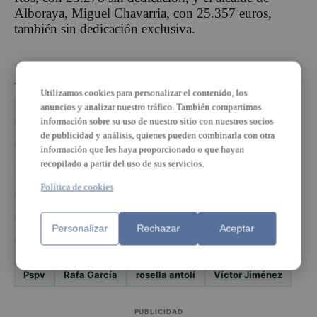
Alboraya, Miguel Chavarria, con 25.357 euros,
también sin dedicación exclusiva.
TEMAS
Utilizamos cookies para personalizar el contenido, los
anuncios y analizar nuestro tráfico. También compartimos
Ayuntamiento de Alboraya
Ayuntamiento de Burjassot
información sobre su uso de nuestro sitio con nuestros socios
Ayuntamiento de Godella
Ayuntamiento de Mislata
de publicidad y análisis, quienes pueden combinarla con otra
información que les haya proporcionado o que hayan
Ayuntamiento de Torrent
carlos bielsa
Compromís
recopilado a partir del uso de sus servicios.
Elvira García
eva sanchis
Jesús Ros
Joan Ribó
Política de cookies
Juan Antonio Sagredo
Juan Manuel Adsuara
luisa salvador
Manuel Gimeno
Personalizar
Rechazar
Aceptar
ministerio de hacienda
nicolau claramunt
PP
Pspv
Rafa García
rosella antolí
Víctor Jiménez
PUBLICIDAD