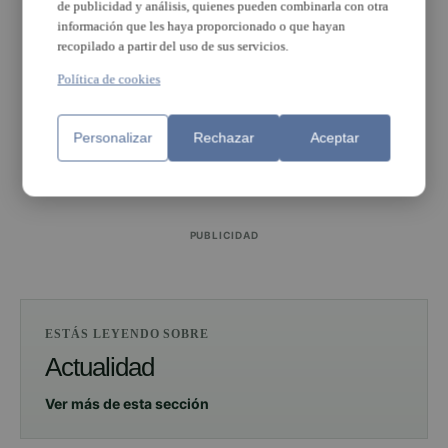
PUBLICIDAD
de publicidad y análisis, quienes pueden combinarla con otra
información que les haya proporcionado o que hayan
recopilado a partir del uso de sus servicios.
Política de cookies
Personalizar
Rechazar
Aceptar
PUBLICIDAD
PUBLICIDAD
ESTÁS LEYENDO SOBRE
Actualidad
Ver más de esta sección