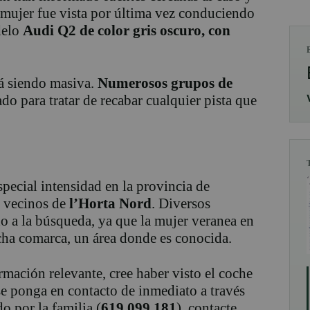
 mujer fue vista por última vez conduciendo
delo
Audi Q2 de color gris oscuro, con
tá siendo masiva.
Numerosos grupos de
do para tratar de recabar cualquier pista que
pecial intensidad en la provincia de
o vecinos de
l’Horta Nord
. Diversos
o a la búsqueda, ya que la mujer veranea en
icha comarca, un área donde es conocida.
rmación relevante, cree haber visto el coche
e se ponga en contacto de inmediato a través
o por la familia (
619 099 181
), contacte