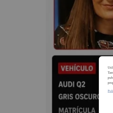
Uti
Tam
pub
pro
Pol