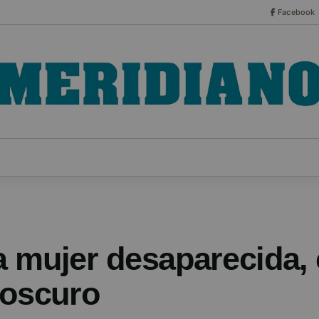
Facebook
CO
ESPECIALES
SERIES
HEMEROTECA
NOT
 mujer desaparecida,
 oscuro