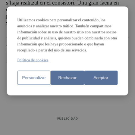
s’haja realitzat en el consistori. Una gran faena en
contínua actualització i que any a any es va polint
perquè l’organització continue gaudint d’una bona
Utilizamos cookies para personalizar el contenido, los
salut democràtica.
anuncios y analizar nuestro tráfico. También compartimos
información sobre su uso de nuestro sitio con nuestros socios
de publicidad y análisis, quienes pueden combinarla con otra
información que les haya proporcionado o que hayan
TEMAS
recopilado a partir del uso de sus servicios.
Catarroja
transparència
Política de cookies
PUBLICIDAD
Personalizar
Rechazar
Aceptar
PUBLICIDAD