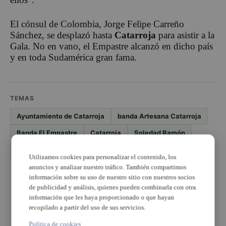
El cónsul de Colombia, Jorge Felipe Carreño
Sánchez, se desplazó hasta
Catarroja
para asistir a la
Gala. No en vano, el Empastre alcanzó en dicho país
y en toda Sudamérica gran fama.
TEMAS
Ayuntamiento de Catarroja
banda Artesana Catarroja
Banda El Empastre
Catarroja
Soledad Ramón
Unión Musical Catarroja
Utilizamos cookies para personalizar el contenido, los
anuncios y analizar nuestro tráfico. También compartimos
PUBLICIDAD
información sobre su uso de nuestro sitio con nuestros socios
de publicidad y análisis, quienes pueden combinarla con otra
información que les haya proporcionado o que hayan
recopilado a partir del uso de sus servicios.
Política de cookies