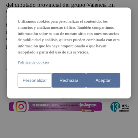
del diputado provincial del grupo Valencia En
Comú, Berto Jaramillo». Desde el sindicato se
irecalca que «l
a corporación provincial niega
Utilizamos cookies para personalizar el contenido, los
información sobre plantilla y gestión, a la cual el
anuncios y analizar nuestro tráfico. También compartimos
sindicato tiene derecho. Esta reiterada negativa
información sobre su uso de nuestro sitio con nuestros socios
obliga a CCOO a acudir a la vía judicial y a
de publicidad y análisis, quienes pueden combinarla con otra
pedir la mediación del Síndic de Greuges».
información que les haya proporcionado o que hayan
recopilado a partir del uso de sus servicios.
Política de cookies
TEMAS
Personalizar
Rechazar
Aceptar
CCOO
Diputación
l'Horta
transparència
PUBLICIDAD