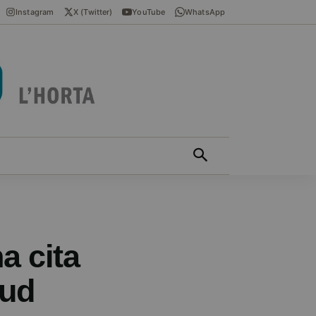
Instagram
X (Twitter)
YouTube
WhatsApp
ÍCIES EN VALENCIÀ
MÁS
a cita
tud