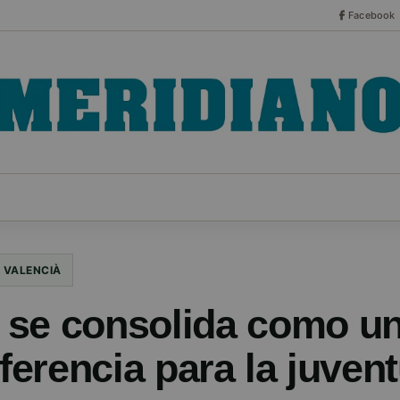
Facebook
CO
ESPECIALES
SERIES
HEMEROTECA
NOT
VALENCIÀ
se consolida como un
eferencia para la juven