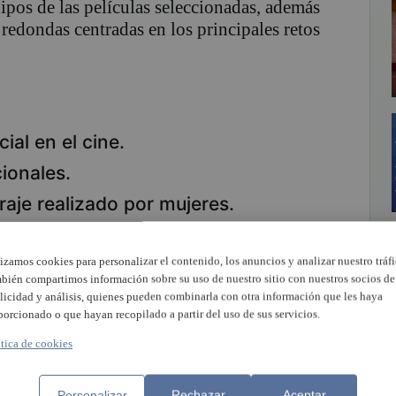
uipos de las películas seleccionadas, además
redondas centradas en los principales retos
cial en el cine.
ionales.
aje realizado por mujeres.
 de largometrajes.
lizamos cookies para personalizar el contenido, los anuncios y analizar nuestro tráfi
‘El cortometraje español en 50
bién compartimos información sobre su uso de nuestro sitio con nuestros socios de
a analizar estadísticamente este
licidad y análisis, quienes pueden combinarla con otra información que les haya
porcionado o que hayan recopilado a partir del uso de sus servicios.
ítica de cookies
 los profesionales
Personalizar
Rechazar
Aceptar