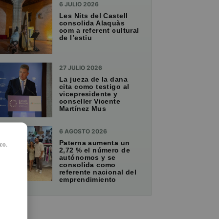
6 JULIO 2026
Les Nits del Castell
consolida Alaquàs
com a referent cultural
de l’estiu
27 JULIO 2026
La jueza de la dana
cita como testigo al
vicepresidente y
conseller Vicente
Martínez Mus
6 AGOSTO 2026
Paterna aumenta un
co.
2,72 % el número de
autónomos y se
consolida como
referente nacional del
emprendimiento