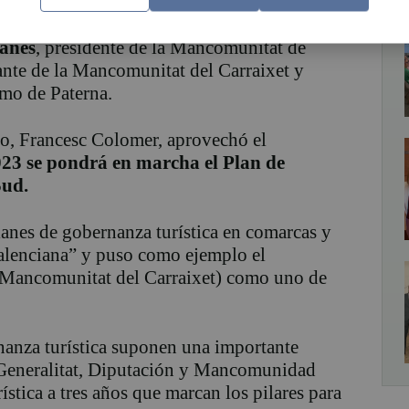
a Silvent
, vicealcaldesa de Catarroja;
oraya;
Xavi Pascual
, Director del Servicio de
anes
, presidente de la Mancomunitat de
tante de la Mancomunitat del Carraixet y
mo de Paterna.
o, Francesc Colomer, aprovechó el
023 se pondrá en marcha el Plan de
Sud.
nes de gobernanza turística en comarcas y
lenciana” y puso como ejemplo el
 (Mancomunitat del Carraixet) como uno de
anza turística suponen una importante
 Generalitat, Diputación y Mancomunidad
ística a tres años que marcan los pilares para