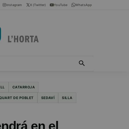
Instagram
X (Twitter)
YouTube
WhatsApp
ÍCIES EN VALENCIÀ
MÁS
ELL
CATARROJA
QUART DE POBLET
SEDAVÍ
SILLA
ndrá en el