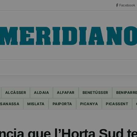
Facebook
CO
ESPECIALES
SERIES
HEMEROTECA
NOT
ALCÀSSER
ALDAIA
ALFAFAR
BENETÚSSER
BENIPARR
SANASSA
MISLATA
PAIPORTA
PICANYA
PICASSENT
cia que l’Horta Sud te