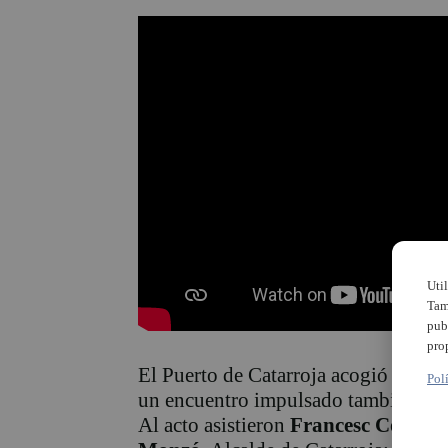
Uti
Tam
pub
pro
El Puerto de Catarroja acogió ayer 
Pol
un encuentro impulsado también por
Al acto asistieron
Francesc Colome