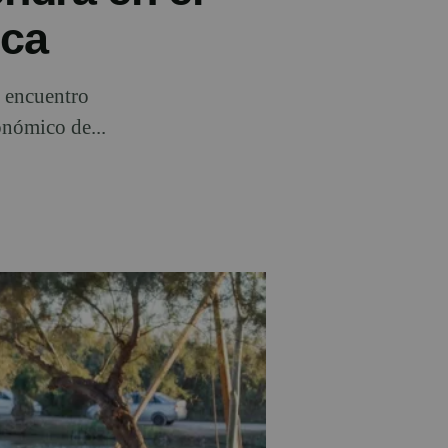
ica
n encuentro
onómico de...