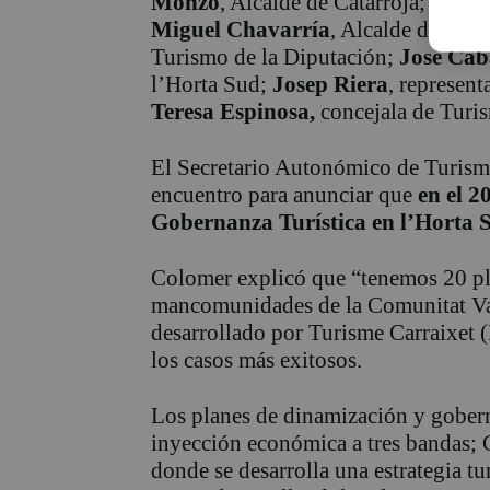
Monzó
, Alcalde de Catarroja;
Loren
Miguel Chavarría
, Alcalde de Alb
Turismo de la Diputación;
José Cab
l’Horta Sud;
Josep Riera
, represen
Teresa Espinosa,
concejala de Turis
El Secretario Autonómico de Turism
encuentro para anunciar que
en el 2
Gobernanza Turística en l’Horta 
Colomer explicó que “tenemos 20 pla
mancomunidades de la Comunitat Va
desarrollado por Turisme Carraixet
los casos más exitosos.
Los planes de dinamización y gobern
inyección económica a tres bandas;
donde se desarrolla una estrategia tur