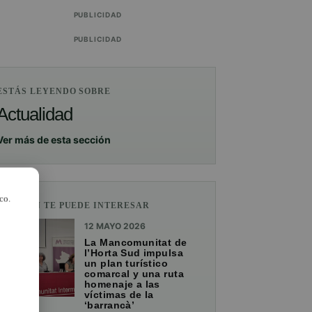
PUBLICIDAD
PUBLICIDAD
ESTÁS LEYENDO SOBRE
Actualidad
Ver más de esta sección
co.
TAMBIÉN TE PUEDE INTERESAR
12 MAYO 2026
La Mancomunitat de
l’Horta Sud impulsa
un plan turístico
comarcal y una ruta
homenaje a las
víctimas de la
‘barrancà’