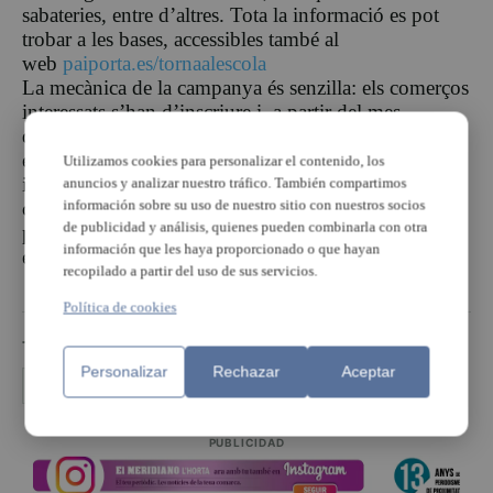
sabateries, entre d’altres. Tota la informació es pot
trobar a les bases, accessibles també al
web
paiporta.es/tornaalescola
La mecànica de la campanya és senzilla: els comerços
interessats s’han d’inscriure i, a partir del mes
d’agost, rebran vals per al sorteig de 10 xecs de 50
euros. Aquests val es repartiran entre la seua clientela
Utilizamos cookies para personalizar el contenido, los
i, per tant, totes aquelles persones que realitzen
anuncios y analizar nuestro tráfico. También compartimos
información sobre su uso de nuestro sitio con nuestros socios
compres als negocis adherits a la campanya
de publicidad y análisis, quienes pueden combinarla con otra
participaran en el sorteig. Les persones guanyadores
información que les haya proporcionado o que hayan
es donaran a conéixer a finals de setembre.
recopilado a partir del uso de sus servicios.
Política de cookies
TEMAS
Personalizar
Rechazar
Aceptar
comerç Paiporta
Paiporta
Torna a l'escola
PUBLICIDAD