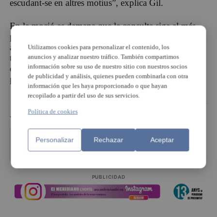
escudant-se en altres motius”, explica Gil.
En la moció es demana que la consulta siga al més
prompte possible, així en cas d’eixir el NO als bous
al carrer no es perjudique cap associació que puga
Utilizamos cookies para personalizar el contenido, los
anuncios y analizar nuestro tráfico. También compartimos
tindre pagades algunes despeses, com va succeir, per
información sobre su uso de nuestro sitio con nuestros socios
exemple a Xirivella, que van suspendre quan les
de publicidad y análisis, quienes pueden combinarla con otra
penyes ho tenien tot pagat.
información que les haya proporcionado o que hayan
recopilado a partir del uso de sus servicios.
Política de cookies
TEMAS
Ajuntament de Mislata
bous al carrer
Personalizar
Rechazar
Aceptar
Compromís per Mislata
Mislata
PUBLICIDAD