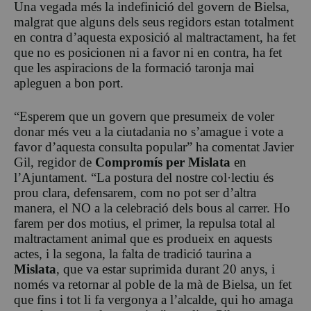
Una vegada més la indefinició del govern de Bielsa,
malgrat que alguns dels seus regidors estan totalment
en contra d’aquesta exposició al maltractament, ha fet
que no es posicionen ni a favor ni en contra, ha fet
que les aspiracions de la formació taronja mai
apleguen a bon port.
“Esperem que un govern que presumeix de voler
donar més veu a la ciutadania no s’amague i vote a
favor d’aquesta consulta popular” ha comentat Javier
Gil, regidor de
Compromís per Mislata
en
l’Ajuntament. “La postura del nostre col·lectiu és
prou clara, defensarem, com no pot ser d’altra
manera, el NO a la celebració dels bous al carrer. Ho
farem per dos motius, el primer, la repulsa total al
maltractament animal que es produeix en aquests
actes, i la segona, la falta de tradició taurina a
Mislata
, que va estar suprimida durant 20 anys, i
només va retornar al poble de la mà de Bielsa, un fet
que fins i tot li fa vergonya a l’alcalde, qui ho amaga