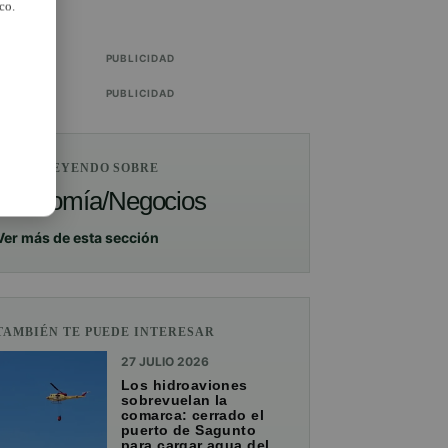
co.
PUBLICIDAD
PUBLICIDAD
ESTÁS LEYENDO SOBRE
Economía/Negocios
Ver más de esta sección
TAMBIÉN TE PUEDE INTERESAR
27 JULIO 2026
Los hidroaviones
sobrevuelan la
comarca: cerrado el
puerto de Sagunto
para cargar agua del