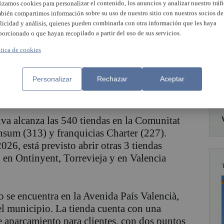
lizamos cookies para personalizar el contenido, los anuncios y analizar nuestro tráfi
bién compartimos información sobre su uso de nuestro sitio con nuestros socios de
licidad y análisis, quienes pueden combinarla con otra información que les haya
mercado en Sagunto, en la provincia de
porcionado o que hayan recopilado a partir del uso de sus servicios.
nto Consum de la Cooperativa en la localidad
ítica de cookies
s (Capitán Pallarés y Avda Sindicalista
- en El Puerto-) y una franquicia Charter
Personalizar
Rechazar
Aceptar
miento sustituye a la tienda de Los Huertos,
roductos y servicios.
va alcanza las 540 tiendas en la Comunitat
sum (313) y franquicias Charter (227).
026, está previsto abrir otras 3 tiendas
 en Ontinyent, Torrevieja y en Valencia
se encuentra en la Avenida País Valencià,
el municipio. La tienda cuenta con una
e aparcamiento para clientes, con dos puntos