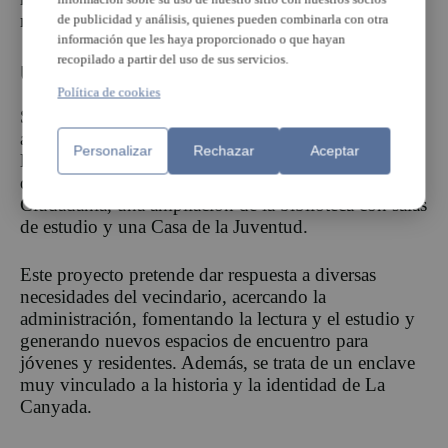
municipal polivalente.
de publicidad y análisis, quienes pueden combinarla con otra
información que les haya proporcionado o que hayan
recopilado a partir del uso de sus servicios.
Usos
Política de cookies
Según ha explicado Sagredo, el pleno municipal
aprobará la modificación de crédito necesaria para
Personalizar
Rechazar
Aceptar
llevar a cabo la compra del inmueble. El futuro uso
del edificio incluirá una Oficina de Atención a la
Ciudadanía, una ampliación de la biblioteca con salas
de estudio y una Casa de la Juventud.
Este proyecto pretende dar respuesta a diversas
necesidades del vecindario, acercando la
administración, fomentando la lectura y el estudio y
generando nuevos espacios de encuentro para
jóvenes y residentes. Además, se trata de un enclave
muy vinculado a la historia y la identidad de La
Canyada.