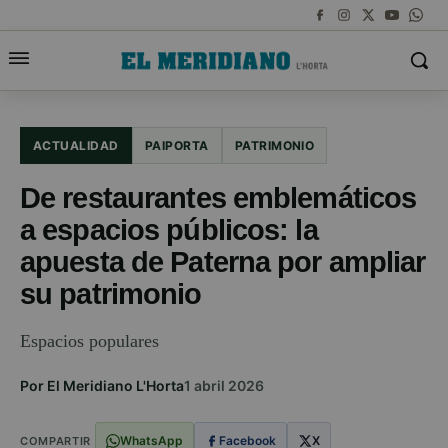
ACTUALIDAD
PAIPORTA
PATRIMONIO
De restaurantes emblemáticos
a espacios públicos: la
apuesta de Paterna por ampliar
su patrimonio
Espacios populares
Por El Meridiano L'Horta
1 abril 2026
WhatsApp
Facebook
X
COMPARTIR