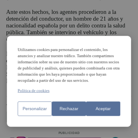
Ante estos hechos, los agentes procedieron a la
detención del conductor, un hombre de 21 años y
nacionalidad española por un delito contra la salud
pública. También se intervino el vehículo y los
efectos hallados.
Utilizamos cookies para personalizar el contenido, los
La investigación ha sido llevada a cabo por agentes
anuncios y analizar nuestro tráfico. También compartimos
del puesto principal de Silla y de la Policía Local de
información sobre su uso de nuestro sitio con nuestros socios
Beniparrell. Las diligencias fueron entregadas en la
de publicidad y análisis, quienes pueden combinarla con otra
Sección Civil y de Instrucción del Tribunal de
información que les haya proporcionado o que hayan
Picassent (Decanato). EFE
recopilado a partir del uso de sus servicios.
Política de cookies
TEMAS
Personalizar
Rechazar
Aceptar
Guardia Civil Beniparrell
PUBLICIDAD