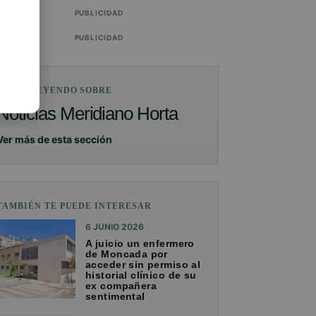
PUBLICIDAD
PUBLICIDAD
ESTÁS LEYENDO SOBRE
Noticias Meridiano Horta
Ver más de esta sección
TAMBIÉN TE PUEDE INTERESAR
6 JUNIO 2026
A juicio un enfermero
de Moncada por
acceder sin permiso al
historial clínico de su
ex compañera
sentimental