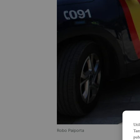
Uti
Robo Paiporta
Tam
pub