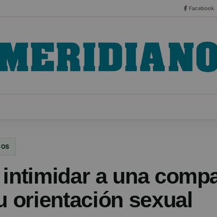
Facebook
CO
ESPECIALES
SERIES
HEMEROTECA
NOT
SOS
 intimidar a una comp
u orientación sexual