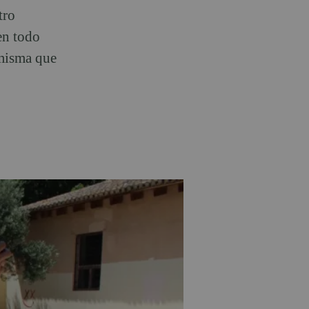
tro
en todo
 misma que