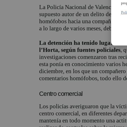
pro
La Policía Nacional de Valencia ha
Pol
supuesto autor de un delito de odio, 
homófobos hacia una compañera de tr
a lo largo de varios meses, debido a 
La detención ha tenido lugar en u
l’Horta, según fuentes policiales
, 
investigaciones comenzaron tras reci
esta ponía en conocimiento varios h
diciembre, en los que un compañero 
comentarios homófobos, todo ello deb
Centro comercial
Los policías averiguaron que la víct
centro comercial, en diferentes depar
mantenía en todo momento una actitu