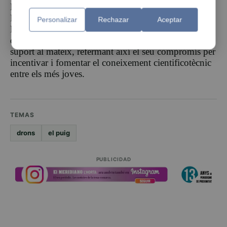
Benlloch a la província de Castelló i Crevillent,
Dénia, Mutxamel, Sant Joan d’Alacant, Sant
Personalizar
Rechazar
Aceptar
Fulgenci, Sax i Teulada a la província d’Alacant que
des de les seves regidories d’educació han donat
suport al mateix, refermant així el seu compromís per
incentivar i fomentar el coneixement cientificotècnic
entre els més joves.
TEMAS
drons
el puig
PUBLICIDAD