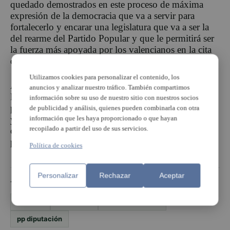
quedado demostrados en este proceso de máxima
expresión de la democracia que va a servir para
fortalecerlo y encarar una legislatura que va a ser la
del rearme del Partido Popular y que le permitirá ser
la fuerza más apoyada por los valencianos en la cita
de 2023», ha explicado.
Utilizamos cookies para personalizar el contenido, los
Adsuara ha asegurado que «el grupo popular en la
anuncios y analizar nuestro tráfico. También compartimos
Diputación va a trabajar para analizar y atender los
información sobre su uso de nuestro sitio con nuestros socios
problemas de cada municipio y comarca de Valencia
de publicidad y análisis, quienes pueden combinarla con otra
y quedará a disposición para ayudar a todos los
información que les haya proporcionado o que hayan
recopilado a partir del uso de sus servicios.
concejales, portavoces y alcaldes del partido en la
provincia».
Política de cookies
Personalizar
Rechazar
Aceptar
TEMAS
adsuara
MODESTO
PAZ CARCELLER
pp diputación