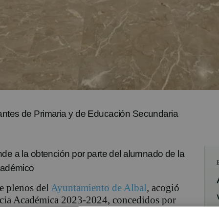
antes de Primaria y de Educación Secundaria
nde a la obtención por parte del alumnado de la
académico
de plenos del
Ayuntamiento de Albal
, acogió
encia Académica 2023-2024, concedidos por
, Universidades y Empleo de la Generalitat