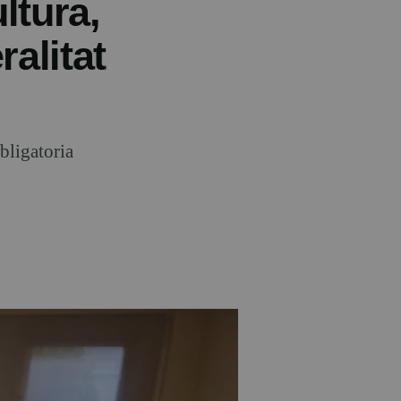
ltura,
alitat
bligatoria