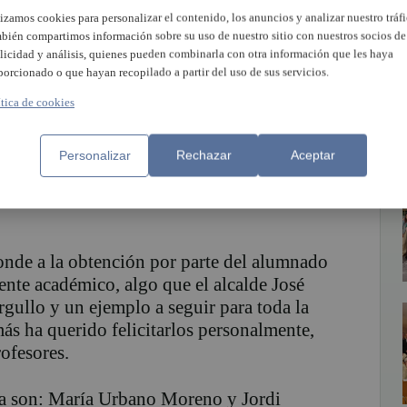
ria y de Educación Secundaria Obligatoria
lizamos cookies para personalizar el contenido, los anuncios y analizar nuestro tráfi
regaron el alcalde José Miguel Ferris, y el
bién compartimos información sobre su uso de nuestro sitio con nuestros socios de
y a los que asistieron familiares, docentes y
licidad y análisis, quienes pueden combinarla con otra información que les haya
porcionado o que hayan recopilado a partir del uso de sus servicios.
y que, un año más, son un fiel reflejo del
es estudiantes albalencs y de la calidad de la
ítica de cookies
Personalizar
Rechazar
Aceptar
o a 1.755 alumnos de Primaria y 1.192 de
n un diploma acreditativo que se incorpora a
onde a la obtención por parte del alumnado
iente académico, algo que el alcalde José
rgullo y un ejemplo a seguir para toda la
ás ha querido felicitarlos personalmente,
rofesores.
a son: María Urbano Moreno y Jordi