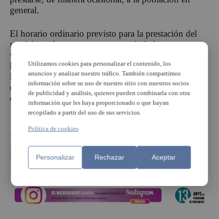
general.
El horario ordinario previsto para la prestación del
servicio será, como norma general, de lunes a
viernes, de 9:00 a 13:00 horas y de 16:00 a 20:00
Utilizamos cookies para personalizar el contenido, los
horas, así como los sábados por la mañana. Además,
anuncios y analizar nuestro tráfico. También compartimos
la persona adjudicataria deberá mantener expuesto en
información sobre su uso de nuestro sitio con nuestros socios
el local, de forma visible y legible, el listado
de publicidad y análisis, quienes pueden combinarla con otra
completo de servicios y precios autorizados.
información que les haya proporcionado o que hayan
recopilado a partir del uso de sus servicios.
Política de cookies
TEMAS
servicios municipales
Personalizar
Rechazar
Aceptar
PUBLICIDAD