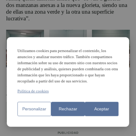
dos manzanas anexas a la nueva glorieta, siendo una
de ellas una zona verde y la otra una superficie
lucrativa”.
Utilizamos cookies para personalizar el contenido, los
anuncios y analizar nuestro tráfico. También compartimos
información sobre su uso de nuestro sitio con nuestros socios
de publicidad y análisis, quienes pueden combinarla con otra
información que les haya proporcionado o que hayan
recopilado a partir del uso de sus servicios.
Política de cookies
TEMAS
Ajuntament de Torrent
Barrio Sant Gregorio
Personalizar
Rechazar
Aceptar
plan ficus
renovación
PUBLICIDAD