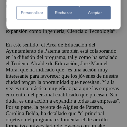
Ciudad, Merche Navarro, ha subrayado que “gracias
a este tipo de becas podemos premiar el talento
Personalizar
Rechazar
Aceptar
paternero más joven, facilitando su acceso a estudios
superiores relacionados con ámbitos punteros y en
expansión como Ingeniería, Ciencia o Tecnología”.
En este sentido, el Área de Educación del
Ayuntamiento de Paterna también está colaborando
en la difusión del programa, tal y como ha señalado
el Teniente Alcalde de Educación, José Manuel
Mora, que ha indicado que “es una acción muy
interesante para favorecer que los jóvenes de nuestra
ciudad tengan la oportunidad que necesitan. Y a la
vez es una práctica muy eficaz para que las empresas
encuentren el personal cualificado que precisan. Sin
duda, es una acción a expandir a todas las empresas”.
Por su parte, la gerente de Aigües de Paterna,
Carolina Belda, ha detallado que “el principal
objetivo del programa es fomentar el desarrollo
formativo universitario de jóvenes con un alto