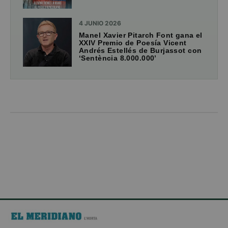
4 JUNIO 2026
Manel Xavier Pitarch Font gana el
XXIV Premio de Poesía Vicent
Andrés Estellés de Burjassot con
‘Sentència 8.000.000’