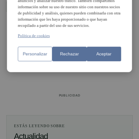
anuncios y analizar nuestro tráfico. También compartimos
Godella
poemas de Estellés
PP Godella Estellés
información sobre su uso de nuestro sitio con nuestros socios
de publicidad y análisis, quienes pueden combinarla con otra
información que les haya proporcionado o que hayan
PUBLICIDAD
recopilado a partir del uso de sus servicios.
Política de cookies
Personalizar
Rechazar
Aceptar
PUBLICIDAD
PUBLICIDAD
ESTÁS LEYENDO SOBRE
Actualidad