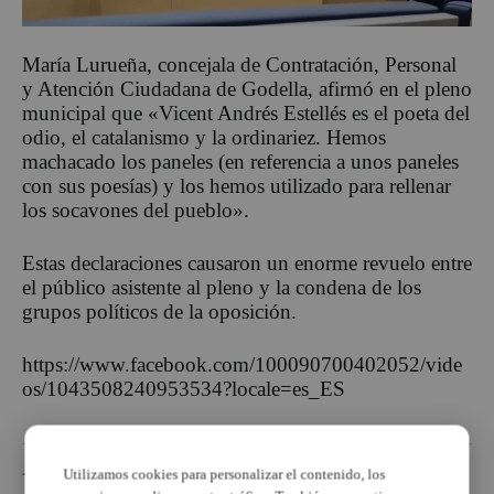
María Lurueña, concejala de Contratación, Personal
y Atención Ciudadana de Godella, afirmó en el pleno
municipal que «Vicent Andrés Estellés es el poeta del
odio, el catalanismo y la ordinariez. Hemos
machacado los paneles (en referencia a unos paneles
con sus poesías) y los hemos utilizado para rellenar
los socavones del pueblo».
Estas declaraciones causaron un enorme revuelo entre
el público asistente al pleno y la condena de los
grupos políticos de la oposición.
https://www.facebook.com/100090700402052/vide
os/1043508240953534?locale=es_ES
Utilizamos cookies para personalizar el contenido, los
TEMAS