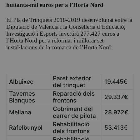
huitanta-mil euros per a l’Horta Nord
El Pla de Trinquets 2018-2019 desenvolupat entre la
Diputació de València i la Conselleria d’Educació,
Investigació i Esports invertirà 277.427 euros a
l’Horta Nord per a reformar i millorar set
instal·lacions de la comarca de l’Horta Nord:
Paret exterior
Albuixec
19.445€
del trinquet
Tavernes
Reparació dels
29.337€
Blanques
frontons
Cobriment del
Meliana
28.972€
carrer de pilota
Rehabilitació
Rafelbunyol
53.413€
dels frontons
Rehabilitació