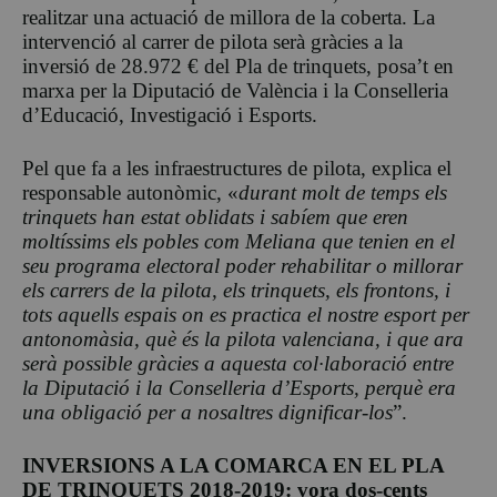
realitzar una actuació de millora de la coberta. La
intervenció al carrer de pilota serà gràcies a la
inversió de 28.972 € del Pla de trinquets, posa’t en
marxa per la Diputació de València i la Conselleria
d’Educació, Investigació i Esports.
Pel que fa a les infraestructures de pilota, explica el
responsable autonòmic, «
durant molt de temps els
trinquets han estat oblidats i sabíem que eren
moltíssims els pobles com Meliana que tenien en el
seu programa electoral poder rehabilitar o millorar
els carrers de la pilota, els trinquets, els frontons, i
tots aquells espais on es practica el nostre esport per
antonomàsia, què és la pilota valenciana, i que ara
serà possible gràcies a aquesta col·laboració entre
la Diputació i la Conselleria d’Esports, perquè era
una obligació per a nosaltres dignificar-los
”.
INVERSIONS A LA COMARCA EN EL PLA
DE TRINQUETS
2018-2019: vora dos-cents