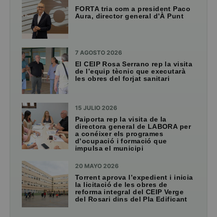
FORTA tria com a president Paco
Aura, director general d’À Punt
7 AGOSTO 2026
El CEIP Rosa Serrano rep la visita
de l’equip tècnic que executarà
les obres del forjat sanitari
15 JULIO 2026
Paiporta rep la visita de la
directora general de LABORA per
a conéixer els programes
d’ocupació i formació que
impulsa el municipi
20 MAYO 2026
Torrent aprova l’expedient i inicia
la licitació de les obres de
reforma integral del CEIP Verge
del Rosari dins del Pla Edificant