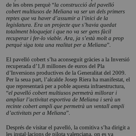
de les obres perquè “
la construcció del pavelló
cobert multiusos de Meliana va ser un dels primers
reptes que va haver d’assumir a l’inici de la
legislatura. Era un projecte que s’havia quedat
totalment bloquejat i que no va ser gens fàcil
recuperar i fer-lo viable. Ara, ja s’està molt a prop
perquè siga tota una realitat per a Meliana
”.
El pavelló cobert s’ha aconseguit gràcies a la Inversió
recuperada d’1,8 millones de euros del Pla
d’Inversions productives de la Generalitat del 2009.
Per la seua part, l’alcalde Josep Riera ha manifestat, el
que representarà per a poble aquesta infraestructura,
“
el pavelló cobert multiusos permetrà millorar i
ampliar l’activitat esportiva de Meliana i serà un
recinte cobert ampli que permetrà un ventall ampli
d’activitats per a Meliana
”.
Després de visitar el pavelló, la comitiva s’ha dirigit a
les instal·lacions de pilota valenciana, on es va