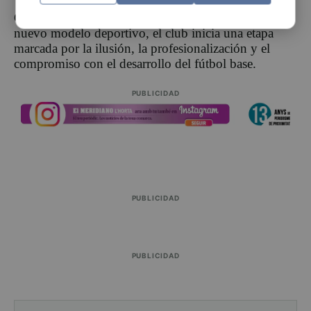
Con este relevo en la dirección y la implantación del
nuevo modelo deportivo, el club inicia una etapa
marcada por la ilusión, la profesionalización y el
compromiso con el desarrollo del fútbol base.
PUBLICIDAD
PUBLICIDAD
PUBLICIDAD