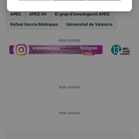
TEMAS
APES
APES UV
El grup d’investigació APES
Rafael García Mahíques
Universitat de Valencia
PUBLICIDAD
PUBLICIDAD
PUBLICIDAD