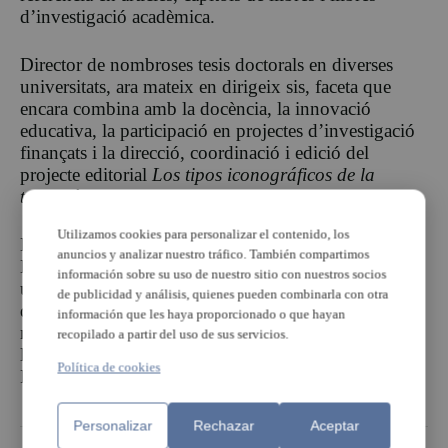
d’investigació acadèmica.
Director de nombroses tesis doctorals en diverses
universitats, ara mateix en dirigeix sis, faceta que
encara combina amb la docència, la innovació
educativa, la participació en projectes d’investigació
finançats i la direcció, coordinació i edició del
projecte editorial
Los tipos iconográficos de la
tradición cristiana
(UV-Ediciones Encuentro).
Utilizamos cookies para personalizar el contenido, los
El professor Rafael García Mahíques –deixeble del
anuncios y analizar nuestro tráfico. También compartimos
Dr. Santiago Sebastián López- li ha dedicat a la
información sobre su uso de nuestro sitio con nuestros socios
universitat els darrers 35 anys (1990-2024), com a
de publicidad y análisis, quienes pueden combinarla con otra
docent, investigador i gestor acadèmic, així mateix
información que les haya proporcionado o que hayan
manté estrets vincles amb diverses universitats
recopilado a partir del uso de sus servicios.
llatinoamericanes, com la de Guanajuato (Mèxic) i
Política de cookies
Piura (Perú).
Personalizar
Rechazar
Aceptar