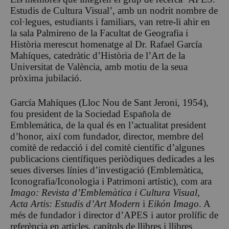
Estudis de Cultura Visual’, amb un nodrit nombre de
col·legues, estudiants i familiars, van retre-li ahir en
la sala Palmireno de la Facultat de Geografia i
Història merescut homenatge al Dr. Rafael García
Mahíques, catedràtic d’Història de l’Art de la
Universitat de València, amb motiu de la seua
pròxima jubilació.
García Mahíques (Lloc Nou de Sant Jeroni, 1954),
fou president de la Sociedad Española de
Emblemática, de la qual és en l’actualitat president
d’honor, així com fundador, director, membre del
comitè de redacció i del comitè científic d’algunes
publicacions científiques periòdiques dedicades a les
seues diverses línies d’investigació (Emblemàtica,
Iconografia/Iconologia i Patrimoni artístic), com ara
Imago: Revista d’Emblemàtica i Cultura Visual
,
Acta Artis: Estudis d’Art Modern
i
Eikón Imago
. A
més de fundador i director d’APES i autor prolífic de
referència en articles, capítols de llibres i llibres