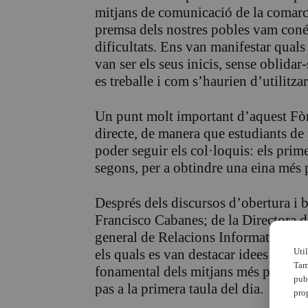
mitjans de comunicació de la comarca
premsa dels nostres pobles vam conéix
dificultats. Ens van manifestar qual
van ser els seus inicis, sense oblidar
es treballe i com s’haurien d’utilitza
Un punt molt important d’aquest Fòr
directe, de manera que estudiants de
poder seguir els col·loquis: els prime
segons, per a obtindre una eina més p
Després dels discursos d’obertura i 
Francisco Cabanes; de la Directora d
general de Relacions Informatives de
Uti
els quals es van destacar idees tant 
Tam
fonamental dels mitjans més pròxims
pub
pas a la primera taula del dia.
pro