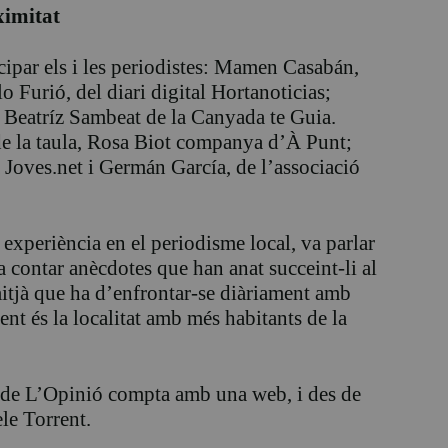
ximitat
cipar els i les periodistes: Mamen Casabán,
 Furió, del diari digital Hortanoticias;
 Beatríz Sambeat de la Canyada te Guia.
de la taula, Rosa Biot companya d’À Punt;
Joves.net i Germán García, de l’associació
 experiència en el periodisme local, va parlar
a contar anècdotes que han anat succeint-li al
itjà que ha d’enfrontar-se diàriament amb
ent és la localitat amb més habitants de la
p de L’Opinió compta amb una web, i des de
le Torrent.