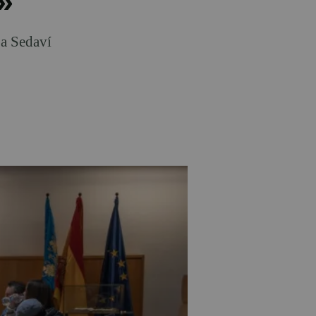
»
 a Sedaví