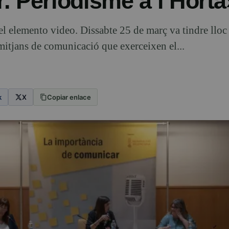
. Periodisme a l’Horta
elemento video. Dissabte 25 de març va tindre lloc
 mitjans de comunicació que exerceixen el...
k
X
Copiar enlace