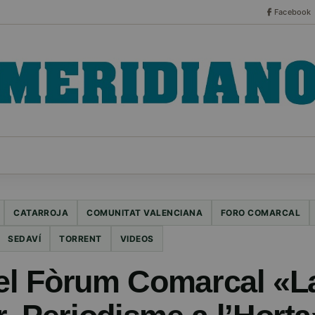
Facebook
CO
ESPECIALES
SERIES
HEMEROTECA
NOT
CATARROJA
COMUNITAT VALENCIANA
FORO COMARCAL
SEDAVÍ
TORRENT
VIDEOS
 el Fòrum Comarcal «L