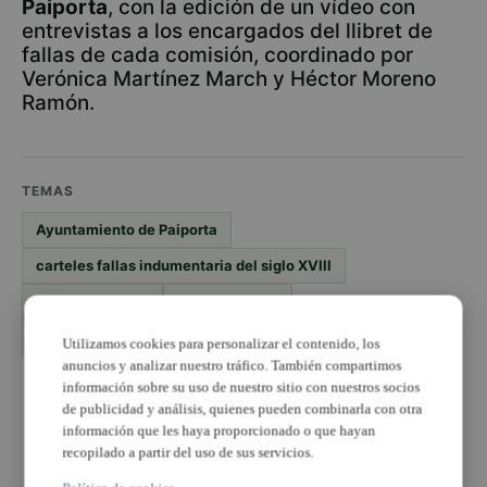
Paiporta
, con la edición de un vídeo con
entrevistas a los encargados del llibret de
fallas de cada comisión, coordinado por
Verónica Martínez March y Héctor Moreno
Ramón.
TEMAS
Ayuntamiento de Paiporta
carteles fallas indumentaria del siglo XVIII
el llibret de falla
fallas paiporta
Museo de la Rajolería
Paiporta
Vicente Íbor
Utilizamos cookies para personalizar el contenido, los
anuncios y analizar nuestro tráfico. También compartimos
información sobre su uso de nuestro sitio con nuestros socios
PUBLICIDAD
de publicidad y análisis, quienes pueden combinarla con otra
información que les haya proporcionado o que hayan
recopilado a partir del uso de sus servicios.