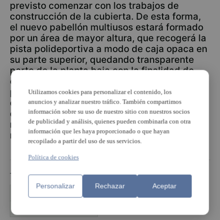
previsto comenzar con los trabajos de
construcción de la cubierta. De esta forma,
el nuevo pabellón multiusos estará formado
por un área de mayor altura, que recogerá la
pista polideportiva a modo de caja opaca en
su parte superior, quedando transparente
parte de la planta baja con la finalidad de
conseguir una iluminación natural a pie de
pista. A este modulo principal se adosará, en
Utilizamos cookies para personalizar el contenido, los
dos de sus lados, un área
de menor altura,
anuncios y analizar nuestro tráfico. También compartimos
información sobre su uso de nuestro sitio con nuestros socios
que albergará los espacios auxiliares
de publicidad y análisis, quienes pueden combinarla con otra
necesarios, tales como vestuarios,
información que les haya proporcionado o que hayan
recepción, almacenes, etc.
recopilado a partir del uso de sus servicios.
Política de cookies
TEMAS
Personalizar
Rechazar
Aceptar
Ajuntament de Torrent
centro deportivo
Toll l'Alberca de Torrent