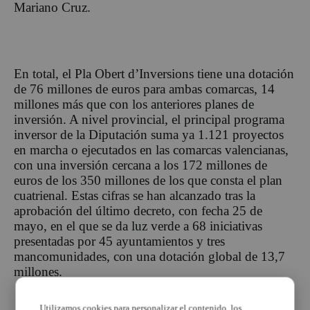
Mariano Cruz.
En total, el Pla Obert d’Inversions tiene una dotación
de 76 millones de euros para ambas comarcas, 14
millones más que con los anteriores planes de
inversión. A nivel provincial, el principal programa
inversor de la Diputación suma ya 1.121 proyectos
en marcha o ejecutados en las comarcas valencianas,
con una inversión cercana a los 172 millones de
euros de los 350 millones de los que consta el plan
cuatrienal. Estas cifras se han alcanzado tras la
aprobación del último decreto, con fecha 25 de
mayo, en el que se da luz verde a 68 iniciativas
presentadas por 45 ayuntamientos y tres
mancomunidades, con una dotación global de 13,7
millones.
Utilizamos cookies para personalizar el contenido, los