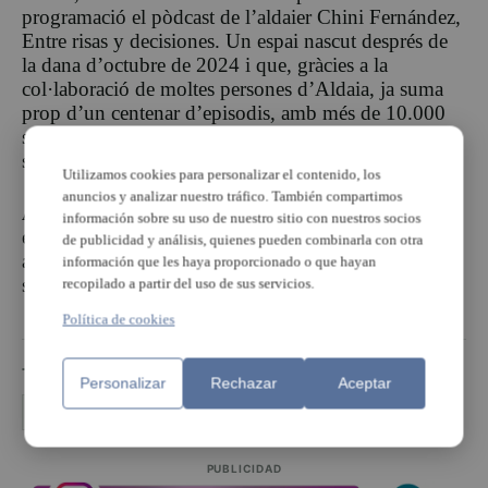
programació el pòdcast de l’aldaier Chini Fernández,
Entre risas y decisiones. Un espai nascut després de
la dana d’octubre de 2024 i que, gràcies a la
col·laboració de moltes persones d’Aldaia, ja suma
prop d’un centenar d’episodis, amb més de 10.000
subscriptors i vora 18.000 seguidors a les xarxes
socials.
Utilizamos cookies para personalizar el contenido, los
anuncios y analizar nuestro tráfico. También compartimos
Aldaia Ràdio
continua consolidant-se així com un
información sobre su uso de nuestro sitio con nuestros socios
espai de proximitat, informació, participació i suport
de publicidad y análisis, quienes pueden combinarla con otra
al teixit social i cultural del municipi. Com diu la
información que les haya proporcionado o que hayan
seua campanya: “Aldaia Ràdio, la nostra veu”.
recopilado a partir del uso de sus servicios.
Política de cookies
TEMAS
Personalizar
Rechazar
Aceptar
aldaia
aldaia radio
PUBLICIDAD