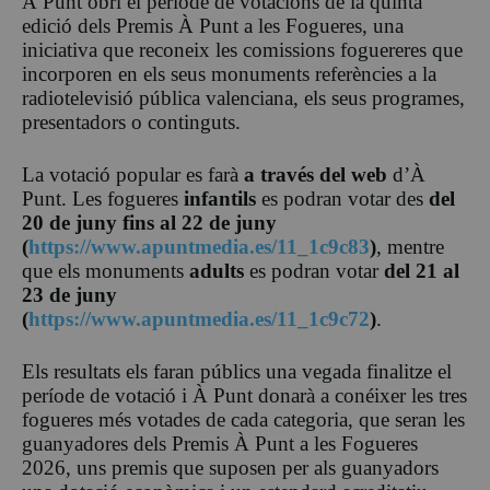
À Punt obri el període de votacions de la quinta
edició dels Premis À Punt a les Fogueres, una
iniciativa que reconeix les comissions foguereres que
incorporen en els seus monuments referències a la
radiotelevisió pública valenciana, els seus programes,
presentadors o continguts.
La votació popular es farà
a través del web
d’À
Punt. Les fogueres
infantils
es podran votar des
del
20 de juny fins al 22 de juny
(
https://www.apuntmedia.es/11_1c9c83
)
, mentre
que els monuments
adults
es podran votar
del 21 al
23 de juny
(
https://www.apuntmedia.es/11_1c9c72
)
.
Els resultats els faran públics una vegada finalitze el
període de votació i À Punt donarà a conéixer les tres
fogueres més votades de cada categoria, que seran les
guanyadores dels Premis À Punt a les Fogueres
2026, uns premis que suposen per als guanyadors