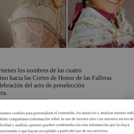
viernes los nombres de las cuatro
no hacia las Cortes de Honor de las Falleras
lebración del acto de preselección
ra.
igió a
Ariadna Fernández Zapata
, de la
lizamos cookies para personalizar el contenido, los anuncios y analizar nuestro tráfi
la Martínez Lluna
, de la
Falla Felipe
bién compartimos información sobre su uso de nuestro sitio con nuestros socios de
entarán al sector en la siguiente fase del
licidad y análisis, quienes pueden combinarla con otra información que les haya
porcionado o que hayan recopilado a partir del uso de sus servicios.