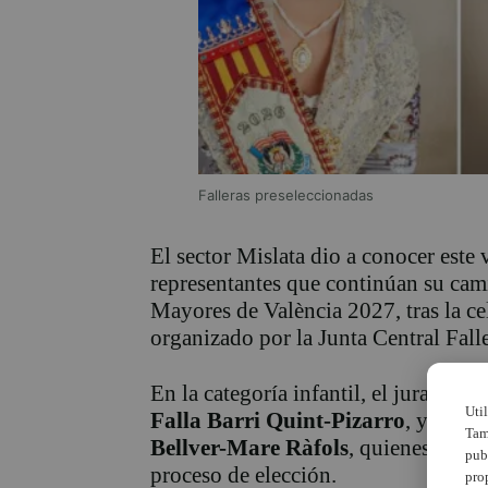
Falleras preseleccionadas
El sector Mislata dio a conocer este 
representantes que continúan su cami
Mayores de València 2027, tras la ce
organizado por la Junta Central Falle
En la categoría infantil, el jurado el
Uti
Falla Barri Quint-Pizarro
, y a
Car
Tam
Bellver-Mare Ràfols
, quienes repres
pub
proceso de elección.
pro