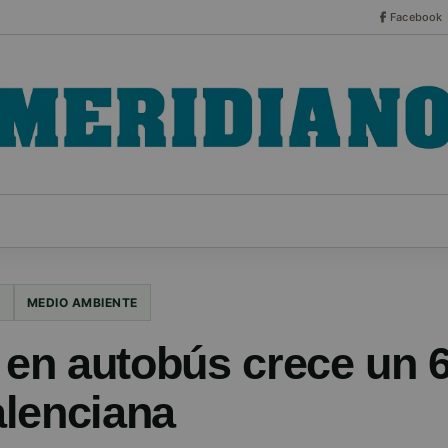
Facebook
CO
ESPECIALES
SERIES
HEMEROTECA
NOT
S
MEDIO AMBIENTE
 en autobús crece un 
lenciana