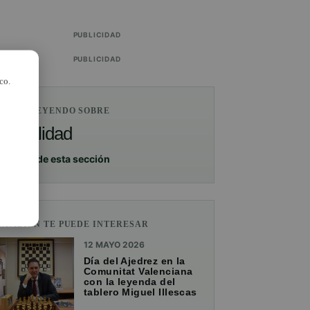
PUBLICIDAD
PUBLICIDAD
co.
ESTÁS LEYENDO SOBRE
Actualidad
Ver más de esta sección
TAMBIÉN TE PUEDE INTERESAR
12 MAYO 2026
Día del Ajedrez en la
Comunitat Valenciana
con la leyenda del
tablero Miguel Illescas