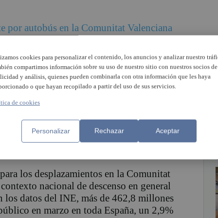
te por autobús en la Comunitat Valenciana
arzo en relación con el mismo mes del año
autonómica con mayor aumento en la
lizamos cookies para personalizar el contenido, los anuncios y analizar nuestro tráfi
 tras el Principado de Asturias (8,1%), y por
bién compartimos información sobre su uso de nuestro sitio con nuestros socios de
ontrario, las comunidades con los mayores
licidad y análisis, quienes pueden combinarla con otra información que les haya
porcionado o que hayan recopilado a partir del uso de sus servicios.
 fueron el País Vasco (-6,9%), Galicia
%).
ítica de cookies
porte por metro aumentó asimismo en
laga y Sevilla, mientras que disminuyó en
Personalizar
Rechazar
Aceptar
este servicio. En este caso, fue el metro de
remento, con un 94,3%, y el de Palma el
 para los desplazamientos en la Comunitat
contexto nacional de descenso en general
n los datos del INE, más de 462,8 millones
e público en marzo en toda España, un 2,9%