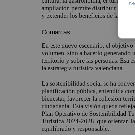
cultura, la gastronomía, el turismo a
Pol
ampliación permite distribuir mejor lo
y extender los beneficios de la acti
Comarcas
En este nuevo escenario, el objetivo 
volumen, sino a hacerlo generando u
territorio y sobre las personas. Esa e
la estrategia turística valenciana.
La sostenibilidad social se ha conver
planificación pública, entendida com
bienestar, favorecer la cohesión terri
ciudadanía. Esta visión queda reflej
Plan Operativo de Sostenibilidad Tur
Turística 2024-2028, que orientan las
equilibrado y responsable.