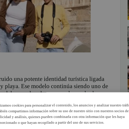
uido una potente identidad turística ligada
sol y playa. Ese modelo continúa siendo uno de
ión del mercado y las nuevas demandas han
plía horizontes y fortalece el conjunto de la
lizamos cookies para personalizar el contenido, los anuncios y analizar nuestro tráfi
bién compartimos información sobre su uso de nuestro sitio con nuestros socios de
licidad y análisis, quienes pueden combinarla con otra información que les haya
 través de experiencias vinculadas a la
porcionado o que hayan recopilado a partir del uso de sus servicios.